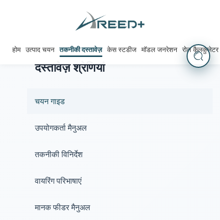
होम
उत्पाद चयन
तकनीकी दस्तावेज़
केस स्टडीज
मॉडल जनरेशन
रोल कैलकुलेटर
दस्तावेज़ श्रेणियां
चयन गाइड
उपयोगकर्ता मैनुअल
तकनीकी विनिर्देश
वायरिंग परिभाषाएं
मानक फीडर मैनुअल