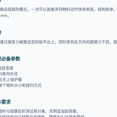
离后吸取的模式，一次可以剥离多列物料动作快效率高，结构简单
.3mm。
势
通过离型力被推送至防粘平台上，同时受到反方向的摩擦力干扰，
型必备参数
底纸宽度
料卷内外径
有无上保护膜
单个物料大小和排列方式
本要求
 物料与底膜反折测试易分离，无明显溢胶现象。
 底纸优先PET材质且无弹性，厚度为0.05毫米最佳；