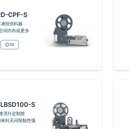
D-CPF-S
紧凑短供料器
空间内布局更多
3D
LBSD100-S
推顶升定制款
切来料无间隙黏性强