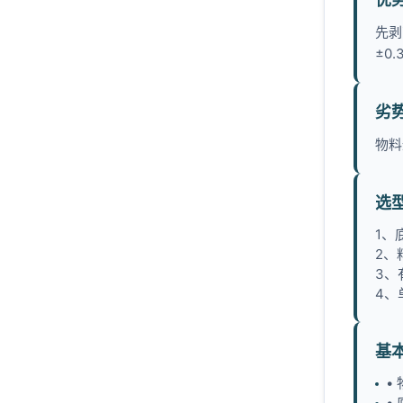
先剥
±0
劣
物料
选
1、
2、
3、
4、
基
•
•