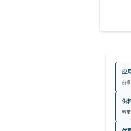
应
前推
供
料带
优